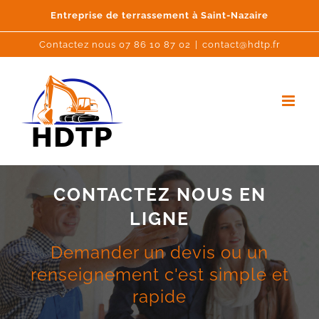
Passer
Entreprise de terrassement à Saint-Nazaire
au
contenu
Contactez nous 07 86 10 87 02
|
contact@hdtp.fr
CONTACTEZ NOUS EN
LIGNE
Demander un devis ou un
renseignement c'est simple et
rapide